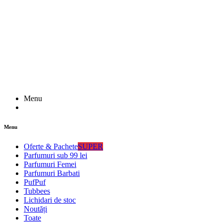
Menu
Menu
Oferte & Pachete
SUPER
Parfumuri sub 99 lei
Parfumuri Femei
Parfumuri Barbati
PufPuf
Tubbees
Lichidari de stoc
Noutăți
Toate