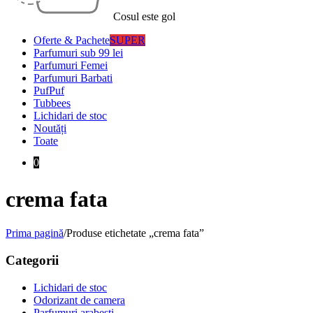
Cosul este gol
Oferte & Pachete
SUPER
Parfumuri sub 99 lei
Parfumuri Femei
Parfumuri Barbati
PufPuf
Tubbees
Lichidari de stoc
Noutăți
Toate
0
crema fata
Prima pagină
/
Produse etichetate „crema fata”
Categorii
Lichidari de stoc
Odorizant de camera
Parfumuri arabesti