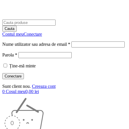
Contul meu
Conectare
Nume utilizator sau adresa de email *
Parola *
Ține-mă minte
Sunt client nou.
Creeaza cont
0
Cosul meu
0,00
lei