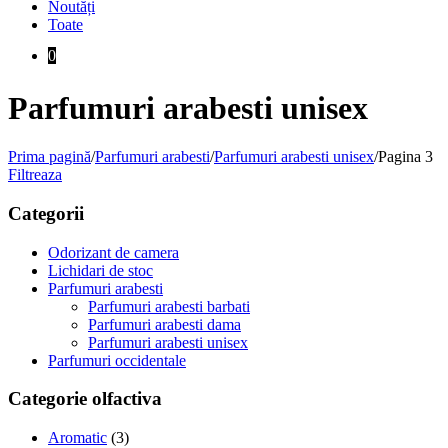
Noutăți
Toate
0
Parfumuri arabesti unisex
Prima pagină
/
Parfumuri arabesti
/
Parfumuri arabesti unisex
/
Pagina 3
Filtreaza
Categorii
Odorizant de camera
Lichidari de stoc
Parfumuri arabesti
Parfumuri arabesti barbati
Parfumuri arabesti dama
Parfumuri arabesti unisex
Parfumuri occidentale
Categorie olfactiva
Aromatic
(3)