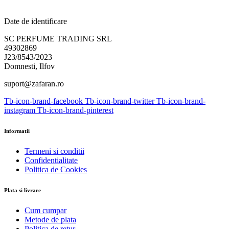
Date de identificare
SC PERFUME TRADING SRL
49302869
J23/8543/2023
Domnesti, Ilfov
suport@zafaran.ro
Tb-icon-brand-facebook
Tb-icon-brand-twitter
Tb-icon-brand-
instagram
Tb-icon-brand-pinterest
Informatii
Termeni si conditii
Confidentialitate
Politica de Cookies
Plata si livrare
Cum cumpar
Metode de plata
Politica de retur