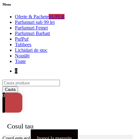
Menu
Oferte & Pachete
SUPER
Parfumuri sub 99 lei
Parfumuri Femei
Parfumuri Barbati
PufPuf
Tubbees
Lichidari de stoc
Noutăți
Toate
0
0
Cosul tau
Cosul este gol
Inapoi la magazin