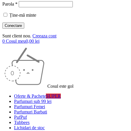
Parola *
Ține-mă minte
Sunt client nou.
Creeaza cont
0
Cosul meu
0,00
lei
Cosul este gol
Oferte & Pachete
SUPER
Parfumuri sub 99 lei
Parfumuri Femei
Parfumuri Barbati
PufPuf
Tubbees
Lichidari de stoc